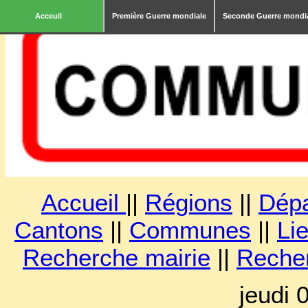
Acceuil
Première Guerre mondiale
Seconde Guerre mondi
Accueil
||
Régions
||
Dép
Cantons
||
Communes
||
Lie
Recherche mairie
||
Reche
jeudi 