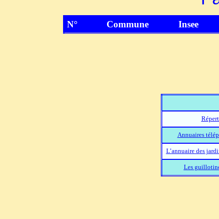
N°
Commune
Insee
Répert
Annuaires télép
L’annuaire des jard
Les guillotin