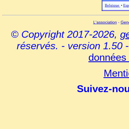
Belgique
•
Esp
L'association
-
Gen
© Copyright 2017-2026,
g
réservés. - version 1.50 
données 
Menti
Suivez-no