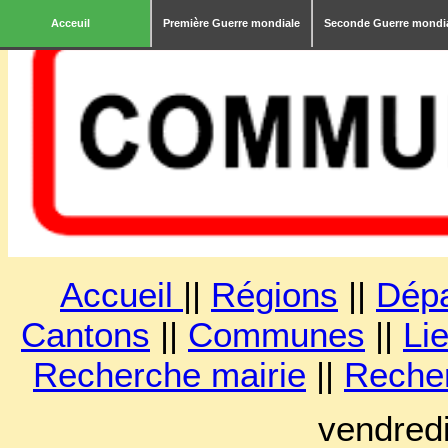
Acceuil
Première Guerre mondiale
Seconde Guerre mondi
Accueil
||
Régions
||
Dép
Cantons
||
Communes
||
Lie
Recherche mairie
||
Reche
vendred