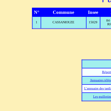
N°
Commune
Insee
84
1
CASSANIOUZE
15029
RH
Répert
Annuaires télép
L’annuaire des jard
Les guillotin