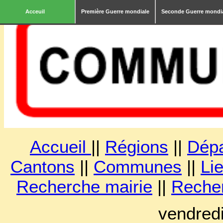
Acceuil
Première Guerre mondiale
Seconde Guerre mondi
Accueil
||
Régions
||
Dép
Cantons
||
Communes
||
Lie
Recherche mairie
||
Reche
vendred