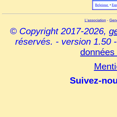
Belgique
•
Esp
L'association
-
Gen
© Copyright 2017-2026,
g
réservés. - version 1.50 
données 
Menti
Suivez-no