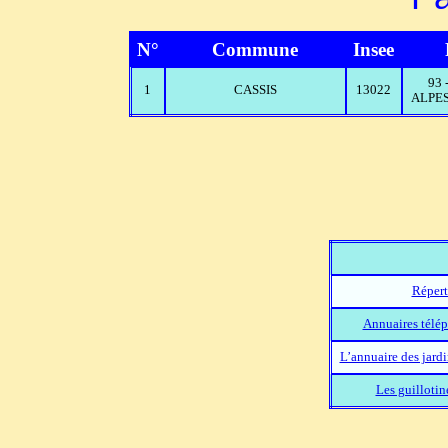
N°
Commune
Insee
93
1
CASSIS
13022
ALPES
Répert
Annuaires télép
L’annuaire des jard
Les guillotin