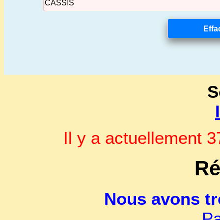
S
Il y a actuellement
Ré
Nous avons t
Pa