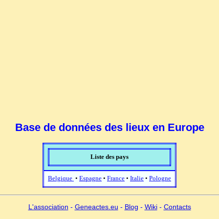
Base de données des lieux en Europe
Liste des pays
Belgique
•
Espagne
•
France
•
Italie
•
Pologne
L'association
-
Geneactes.eu
-
Blog
-
Wiki
-
Contacts