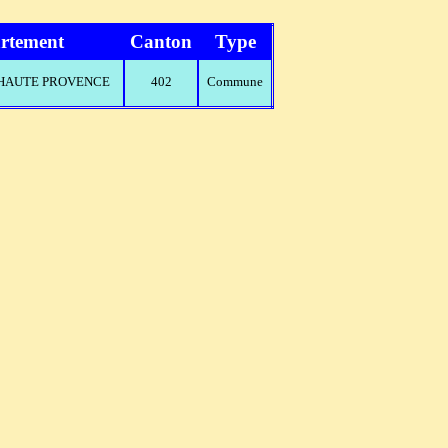
rtement
Canton
Type
E HAUTE PROVENCE
402
Commune