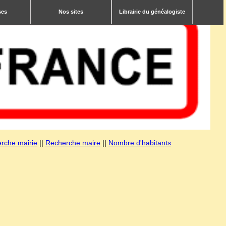
ses
Nos sites
Librairie du généalogiste
rche mairie
||
Recherche maire
||
Nombre d'habitants