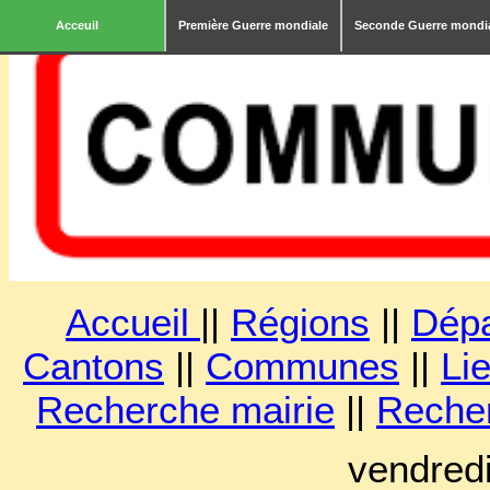
Acceuil
Première Guerre mondiale
Seconde Guerre mondi
Accueil
||
Régions
||
Dép
Cantons
||
Communes
||
Lie
Recherche mairie
||
Reche
vendred