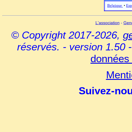
Belgique
•
Esp
L'association
-
Gen
© Copyright 2017-2026,
g
réservés. - version 1.50 
données 
Menti
Suivez-no