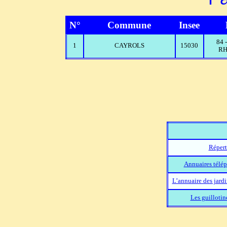
N°
Commune
Insee
84
1
CAYROLS
15030
RH
Répert
Annuaires télép
L’annuaire des jard
Les guillotin