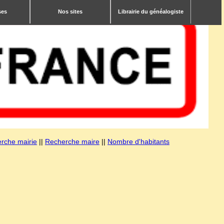
ses
Nos sites
Librairie du généalogiste
rche mairie
||
Recherche maire
||
Nombre d'habitants