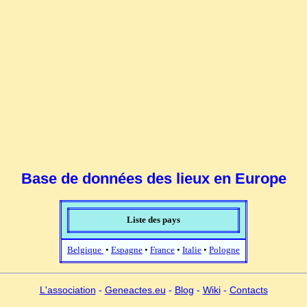
Base de données des lieux en Europe
Liste des pays
Belgique
•
Espagne
•
France
•
Italie
•
Pologne
L'association
-
Geneactes.eu
-
Blog
-
Wiki
-
Contacts