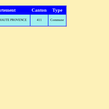
rtement
Canton
Type
E HAUTE PROVENCE
411
Commune