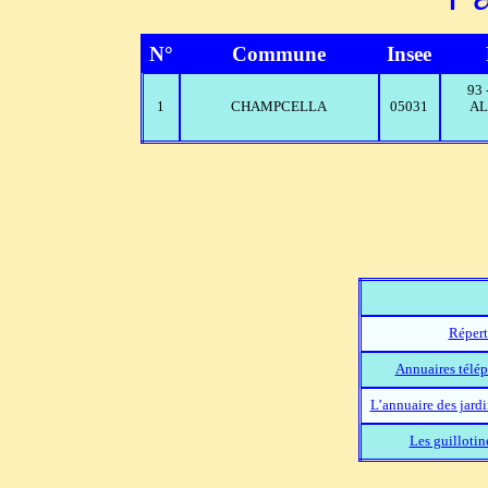
N°
Commune
Insee
93
1
CHAMPCELLA
05031
AL
Répert
Annuaires télép
L’annuaire des jard
Les guillotin