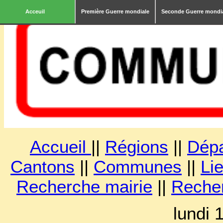
Acceuil
Première Guerre mondiale
Seconde Guerre mondi
Accueil
||
Régions
||
Dép
Cantons
||
Communes
||
Lie
Recherche mairie
||
Reche
lundi 