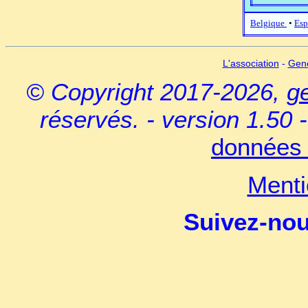
Belgique
•
Esp
L'association
-
Gen
© Copyright 2017-2026,
g
réservés. - version 1.50 
données 
Menti
Suivez-no