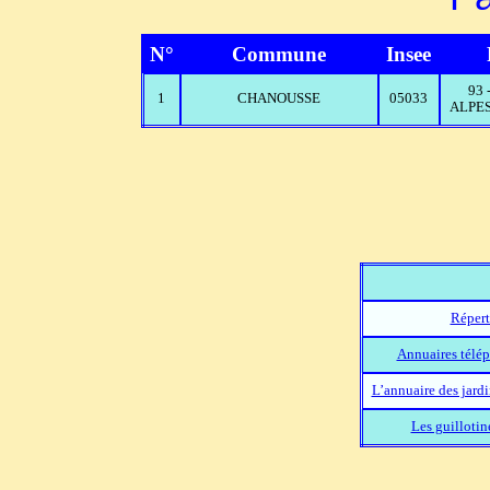
N°
Commune
Insee
93
1
CHANOUSSE
05033
ALPES
Répert
Annuaires télép
L’annuaire des jard
Les guillotin