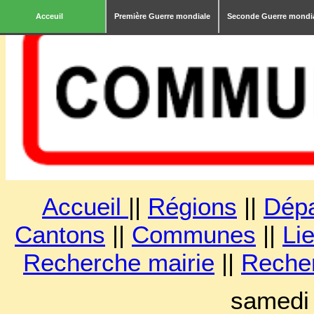
Acceuil
Première Guerre mondiale
Seconde Guerre mondi
Accueil
||
Régions
||
Dép
Cantons
||
Communes
||
Lie
Recherche mairie
||
Reche
samedi 