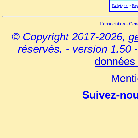
Belgique
•
Esp
L'association
-
Gen
© Copyright 2017-2026,
g
réservés. - version 1.50 
données 
Menti
Suivez-no