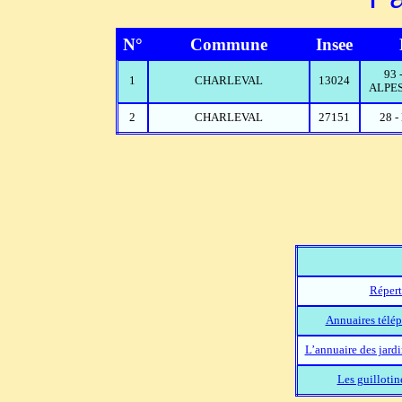
N°
Commune
Insee
93
1
CHARLEVAL
13024
ALPES
2
CHARLEVAL
27151
28 
Répert
Annuaires télép
L’annuaire des jard
Les guillotin