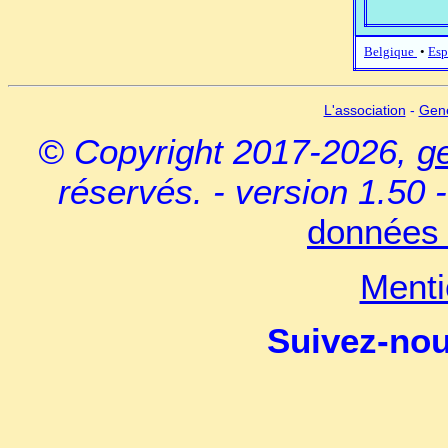
Belgique
•
Esp
L'association
-
Gen
© Copyright 2017-2026,
g
réservés. - version 1.50 
données 
Menti
Suivez-no