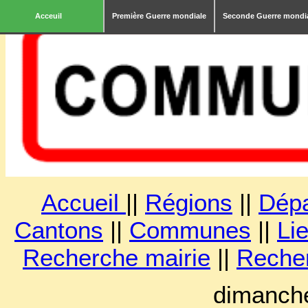
Acceuil
Première Guerre mondiale
Seconde Guerre mondi
Accueil
||
Régions
||
Dép
Cantons
||
Communes
||
Lie
Recherche mairie
||
Reche
dimanche