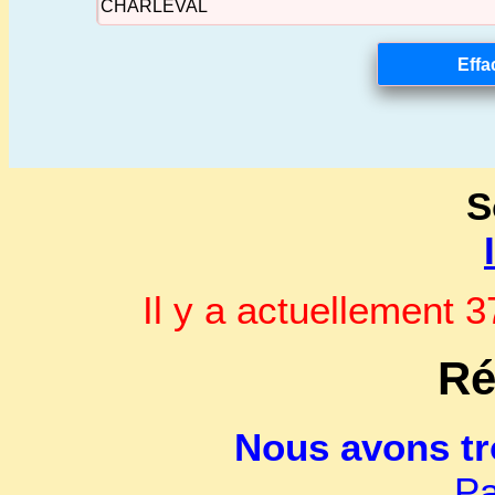
S
Il y a actuellement
Ré
Nous avons t
Pa