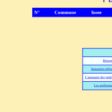
N°
Commune
Insee
Répert
Annuaires télép
L’annuaire des jard
Les guillotin