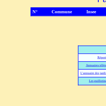
N°
Commune
Insee
Répert
Annuaires télép
L’annuaire des jard
Les guillotin