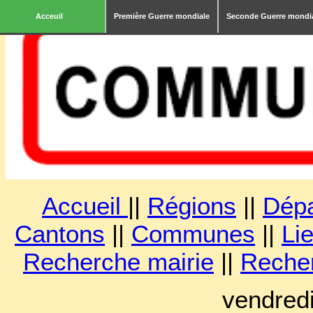
Acceuil
Première Guerre mondiale
Seconde Guerre mondi
Accueil
||
Régions
||
Dép
Cantons
||
Communes
||
Lie
Recherche mairie
||
Reche
vendred