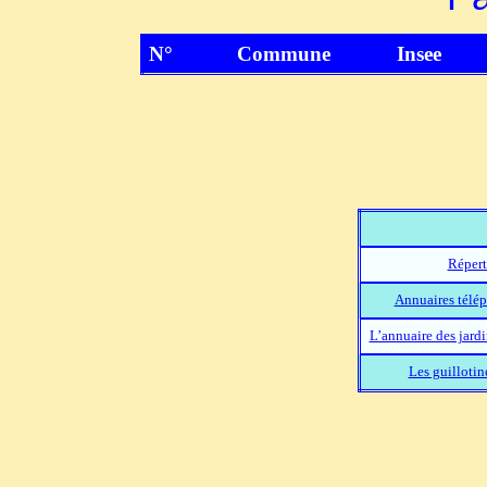
N°
Commune
Insee
Répert
Annuaires télép
L’annuaire des jard
Les guillotin