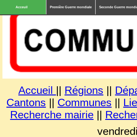
Acceuil
Première Guerre mondiale
Seconde Guerre mondi
Accueil
||
Régions
||
Dép
Cantons
||
Communes
||
Lie
Recherche mairie
||
Reche
vendred