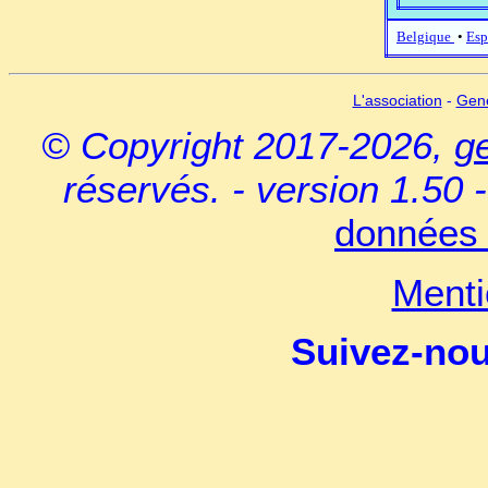
Belgique
•
Esp
L'association
-
Gen
© Copyright 2017-2026,
g
réservés. - version 1.50 
données 
Menti
Suivez-no