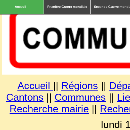
Acceuil
Première Guerre mondiale
Seconde Guerre mondi
Accueil
||
Régions
||
Dép
Cantons
||
Communes
||
Lie
Recherche mairie
||
Reche
lundi 