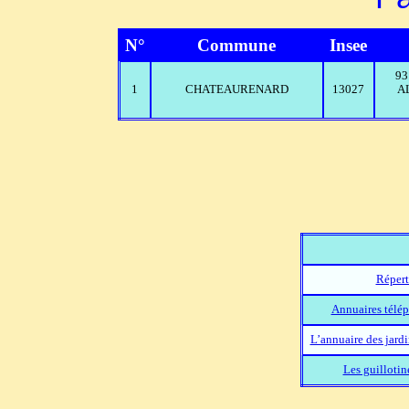
N°
Commune
Insee
93
1
CHATEAURENARD
13027
A
Répert
Annuaires télép
L’annuaire des jard
Les guillotin