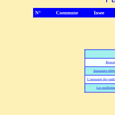
N°
Commune
Insee
Répert
Annuaires télép
L’annuaire des jard
Les guillotin