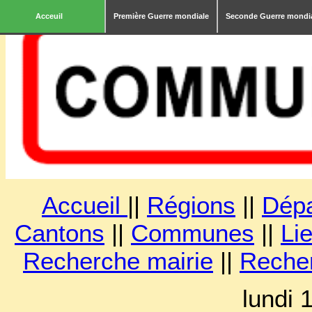
Acceuil
Première Guerre mondiale
Seconde Guerre mondi
Accueil
||
Régions
||
Dép
Cantons
||
Communes
||
Lie
Recherche mairie
||
Reche
lundi 