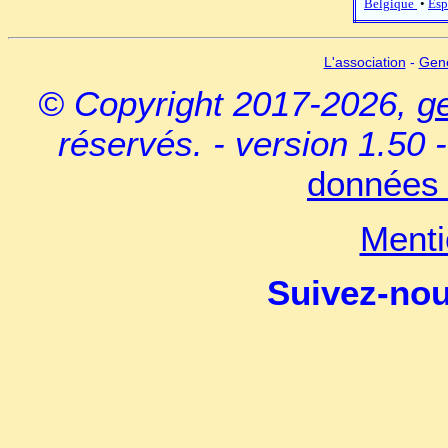
Belgique
•
Esp
L'association
-
Gen
© Copyright 2017-2026,
g
réservés. - version 1.50 
données 
Menti
Suivez-no