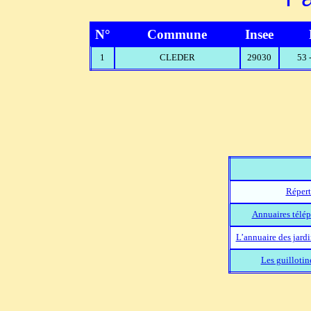
N°
Commune
Insee
1
CLEDER
29030
53
Répert
Annuaires télép
L’annuaire des jard
Les guillotin