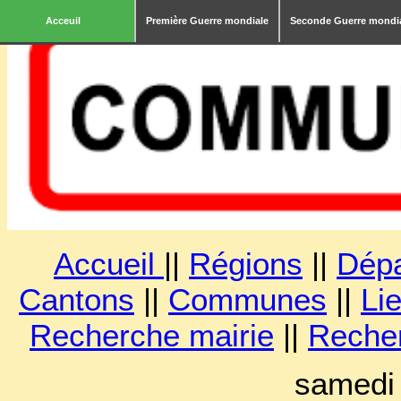
Acceuil
Première Guerre mondiale
Seconde Guerre mondi
Accueil
||
Régions
||
Dép
Cantons
||
Communes
||
Lie
Recherche mairie
||
Reche
samedi 