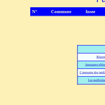
N°
Commune
Insee
Répert
Annuaires télép
L’annuaire des jard
Les guillotin