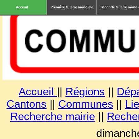
Acceuil
Première Guerre mondiale
Seconde Guerre mondi
Accueil
||
Régions
||
Dép
Cantons
||
Communes
||
Lie
Recherche mairie
||
Reche
dimanche