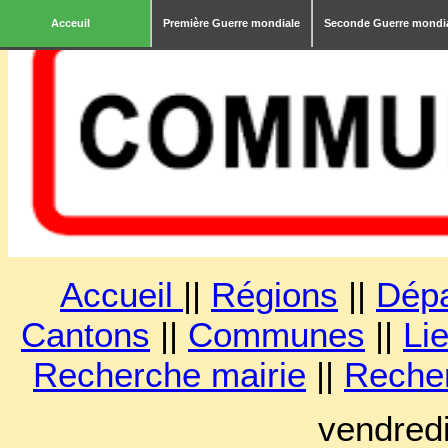
Acceuil
Première Guerre mondiale
Seconde Guerre mondi
Accueil
||
Régions
||
Dép
Cantons
||
Communes
||
Lie
Recherche mairie
||
Reche
vendred