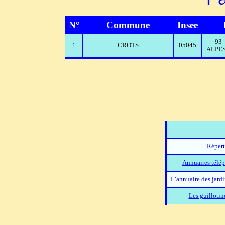
N°
Commune
Insee
93
1
CROTS
05045
ALPES
Répert
Annuaires télép
L’annuaire des jard
Les guillotin