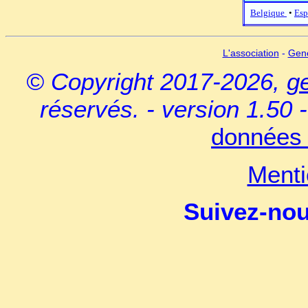
Belgique
•
Esp
L'association
-
Gen
© Copyright 2017-2026,
g
réservés. - version 1.50 
données 
Menti
Suivez-no