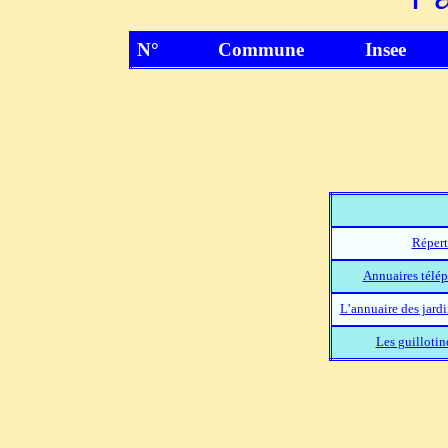
N°
Commune
Insee
Répert
Annuaires télép
L’annuaire des jard
Les guillotin