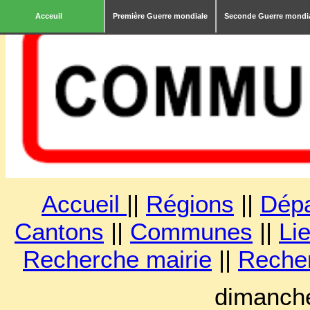
Acceuil
Première Guerre mondiale
Seconde Guerre mondi
Accueil
||
Régions
||
Dép
Cantons
||
Communes
||
Lie
Recherche mairie
||
Reche
dimanche