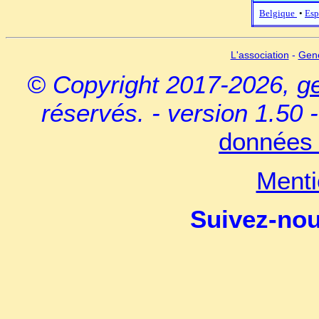
Belgique
•
Esp
L'association
-
Gen
© Copyright 2017-2026,
g
réservés. - version 1.50 
données 
Menti
Suivez-no