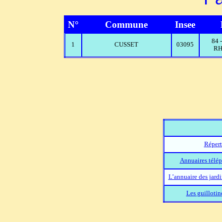
N°
Commune
Insee
84
1
CUSSET
03095
RH
Répert
Annuaires télép
L’annuaire des jard
Les guillotin