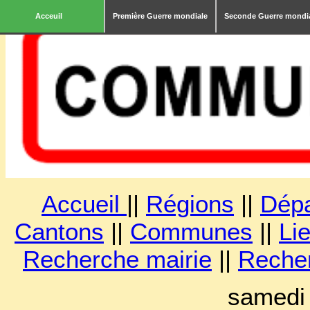
Acceuil
Première Guerre mondiale
Seconde Guerre mondi
Accueil
||
Régions
||
Dép
Cantons
||
Communes
||
Lie
Recherche mairie
||
Reche
samedi 