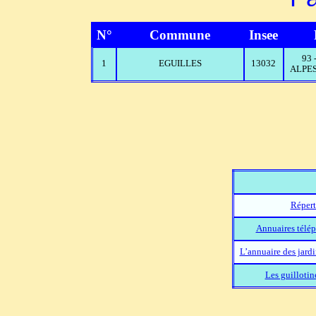
N°
Commune
Insee
93
1
EGUILLES
13032
ALPES
Répert
Annuaires télép
L’annuaire des jard
Les guillotin