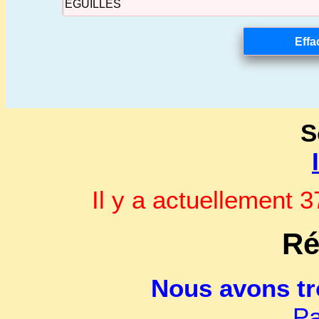
S
Il y a actuellement
Ré
Nous avons t
Pa