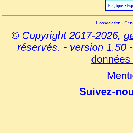
Belgique
•
Esp
L'association
-
Gen
© Copyright 2017-2026,
g
réservés. - version 1.50 
données 
Menti
Suivez-no