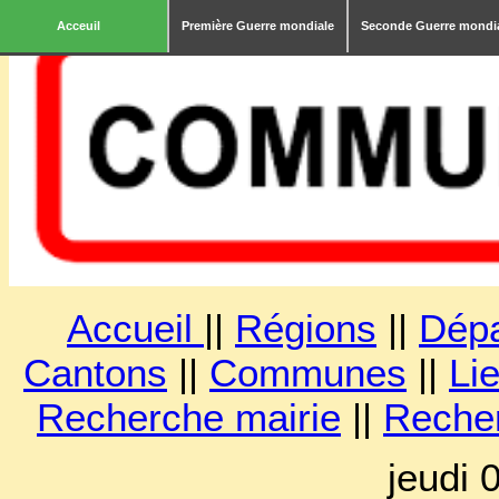
Acceuil
Première Guerre mondiale
Seconde Guerre mondi
Accueil
||
Régions
||
Dép
Cantons
||
Communes
||
Lie
Recherche mairie
||
Reche
jeudi 