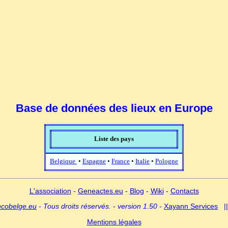
Base de données des lieux en Europe
Liste des pays
Belgique
•
Espagne
•
France
•
Italie
•
Pologne
L'association
-
Geneactes.eu
-
Blog
-
Wiki
-
Contacts
ncobelge.eu
- Tous droits réservés. - version 1.50 -
Xayann Services
|
Mentions légales