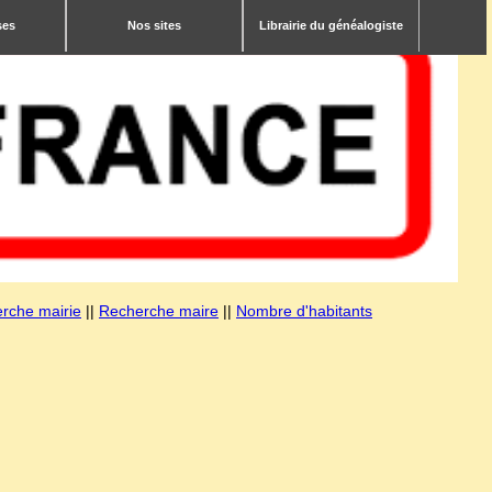
ses
Nos sites
Librairie du généalogiste
rche mairie
||
Recherche maire
||
Nombre d'habitants