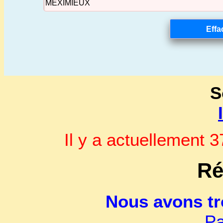
S
Il y a actuellement
Ré
Nous avons t
Pa