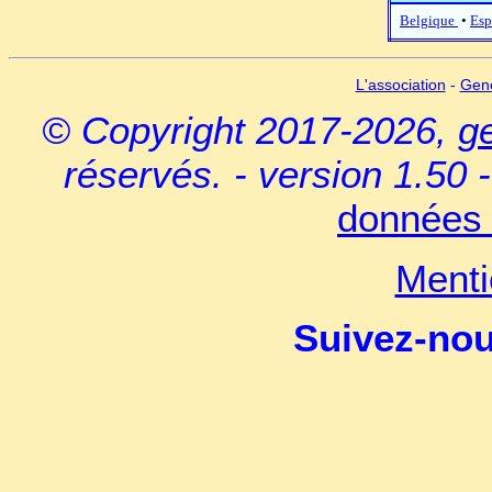
Belgique
•
Esp
L'association
-
Gen
© Copyright 2017-2026,
g
réservés. - version 1.50 
données 
Menti
Suivez-no