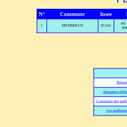
N°
Commune
Insee
84
1
MEXIMIEUX
01244
RH
Répert
Annuaires télép
L’annuaire des jard
Les guillotin