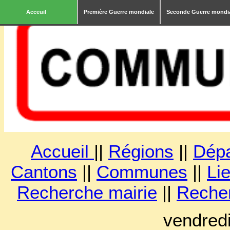
Acceuil
Première Guerre mondiale
Seconde Guerre mondi
Accueil
||
Régions
||
Dép
Cantons
||
Communes
||
Lie
Recherche mairie
||
Reche
vendred