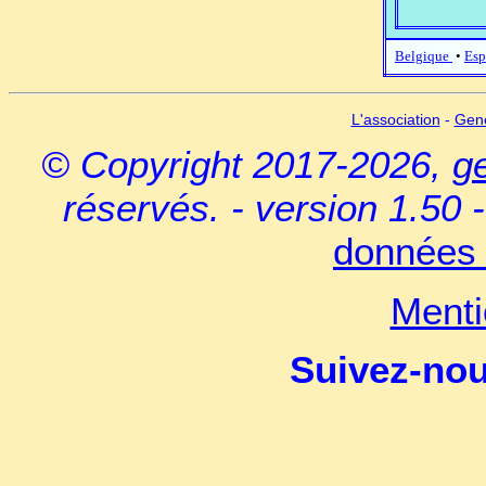
Belgique
•
Esp
L'association
-
Gen
© Copyright 2017-2026,
g
réservés. - version 1.50 
données 
Menti
Suivez-no