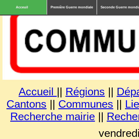
Acceuil
Première Guerre mondiale
Seconde Guerre mondi
Accueil
||
Régions
||
Dép
Cantons
||
Communes
||
Lie
Recherche mairie
||
Reche
vendred