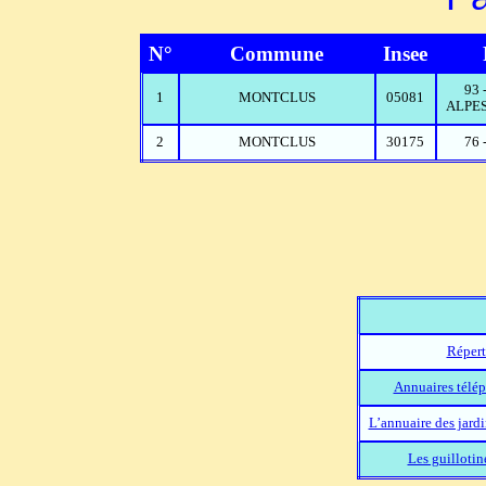
N°
Commune
Insee
93
1
MONTCLUS
05081
ALPES
2
MONTCLUS
30175
76 
Répert
Annuaires télép
L’annuaire des jard
Les guillotin