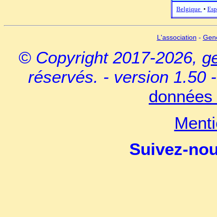
Belgique
•
Esp
L'association
-
Gen
© Copyright 2017-2026,
g
réservés. - version 1.50 
données 
Menti
Suivez-no