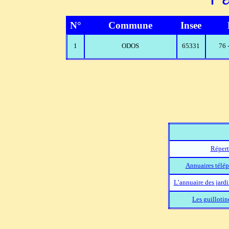
N°
Commune
Insee
1
ODOS
65331
76 
Répert
Annuaires télép
L’annuaire des jard
Les guillotin