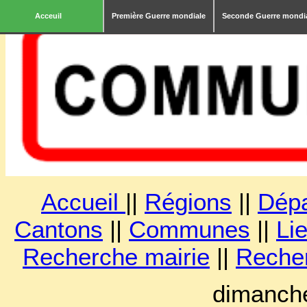
Acceuil
Première Guerre mondiale
Seconde Guerre mondi
Accueil
||
Régions
||
Dép
Cantons
||
Communes
||
Lie
Recherche mairie
||
Reche
dimanche