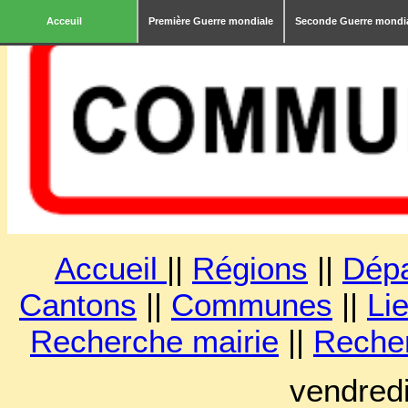
Acceuil
Première Guerre mondiale
Seconde Guerre mondi
Accueil
||
Régions
||
Dép
Cantons
||
Communes
||
Lie
Recherche mairie
||
Reche
vendred