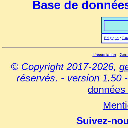
Base de données
Belgique
•
Esp
L'association
-
Gen
© Copyright 2017-2026,
g
réservés. - version 1.50 
données 
Menti
Suivez-no