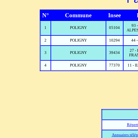
N°
Commune
Insee
93
1
POLIGNY
05104
ALPES
2
POLIGNY
10294
44 
27 
3
POLIGNY
39434
FRA
4
POLIGNY
77370
11 - 
Répert
Annuaires télép