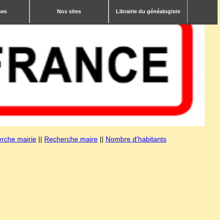
ses
Nos sites
Librairie du généalogiste
rche mairie
||
Recherche maire
||
Nombre d'habitants