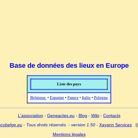
Base de données des lieux en Europe
Liste des pays
Belgique
•
Espagne
•
France
•
Italie
•
Pologne
L'association
-
Geneactes.eu
-
Blog
-
Wiki
-
Contacts
ncobelge.eu
- Tous droits réservés. - version 1.50 -
Xayann Services
|
Mentions légales