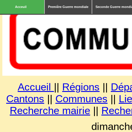
Acceuil
Première Guerre mondiale
Seconde Guerre mondi
Accueil
||
Régions
||
Dép
Cantons
||
Communes
||
Lie
Recherche mairie
||
Reche
dimanche