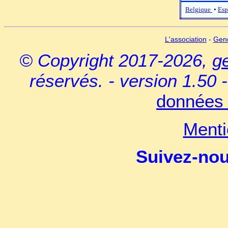
Belgique
•
Esp
L'association
-
Gen
© Copyright 2017-2026,
g
réservés. - version 1.50 
données 
Menti
Suivez-no