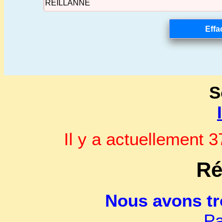
S
Il y a actuellement
Ré
Nous avons t
Pa