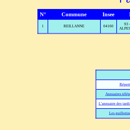
N°
Commune
Insee
93
1
REILLANNE
04160
ALPES
Répert
Annuaires télép
L’annuaire des jard
Les guillotin