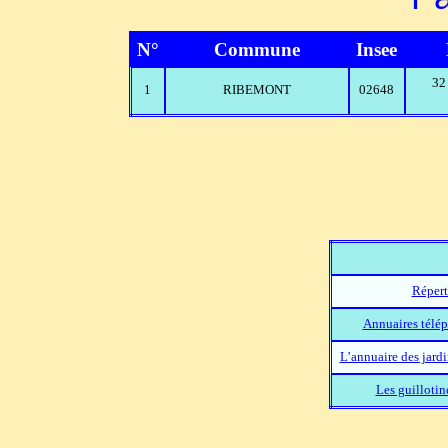
N°
Commune
Insee
32
1
RIBEMONT
02648
Répert
Annuaires télép
L’annuaire des jard
Les guillotin