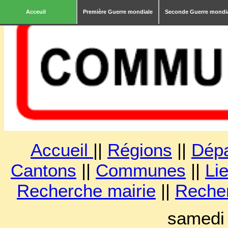
Acceuil
Première Guerre mondiale
Seconde Guerre mondi
Accueil
||
Régions
||
Dép
Cantons
||
Communes
||
Lie
Recherche mairie
||
Reche
samedi 