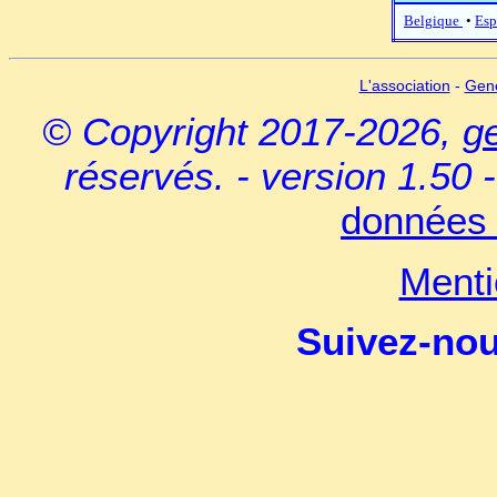
Belgique
•
Esp
L'association
-
Gen
© Copyright 2017-2026,
g
réservés. - version 1.50 
données 
Menti
Suivez-no