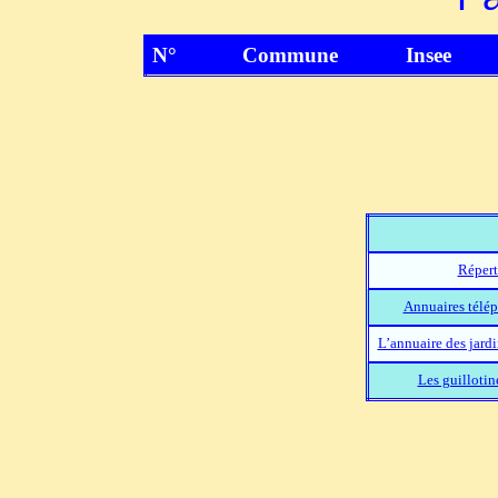
N°
Commune
Insee
Répert
Annuaires télép
L’annuaire des jard
Les guillotin