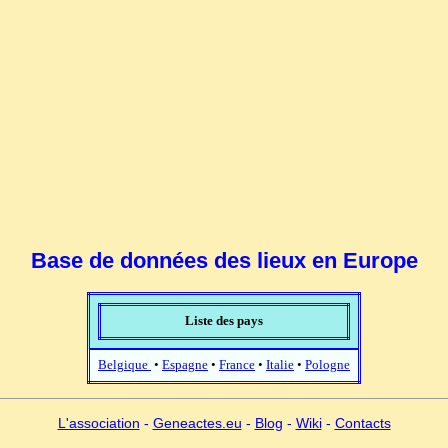
Base de données des lieux en Europe
Liste des pays
Belgique
•
Espagne
•
France
•
Italie
•
Pologne
L'association
-
Geneactes.eu
-
Blog
-
Wiki
-
Contacts