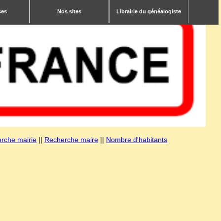
ses
Nos sites
Librairie du généalogiste
rche mairie
||
Recherche maire
||
Nombre d'habitants