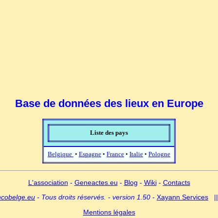
Base de données des lieux en Europe
Liste des pays
Belgique
•
Espagne
•
France
•
Italie
•
Pologne
L'association
-
Geneactes.eu
-
Blog
-
Wiki
-
Contacts
ncobelge.eu
- Tous droits réservés. - version 1.50 -
Xayann Services
|
Mentions légales