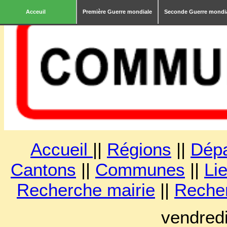
Acceuil
Première Guerre mondiale
Seconde Guerre mondi
Accueil
||
Régions
||
Dép
Cantons
||
Communes
||
Lie
Recherche mairie
||
Reche
vendred