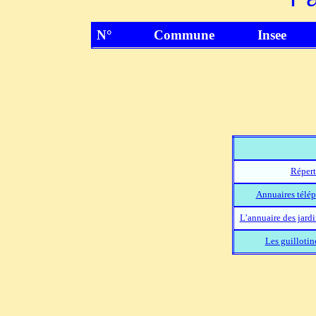
N°
Commune
Insee
Répert
Annuaires télép
L’annuaire des jard
Les guillotin