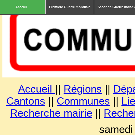
Acceuil
Première Guerre mondiale
Seconde Guerre mondi
Accueil
||
Régions
||
Dép
Cantons
||
Communes
||
Lie
Recherche mairie
||
Reche
samedi 