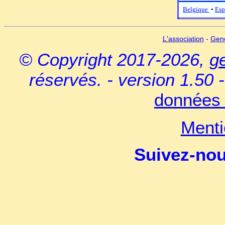
Belgique
•
Esp
L'association
-
Gen
© Copyright 2017-2026,
g
réservés. - version 1.50 
données 
Menti
Suivez-no