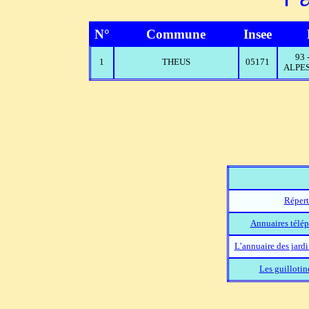
N°
Commune
Insee
93
1
THEUS
05171
ALPES
Répert
Annuaires télép
L’annuaire des jard
Les guillotin