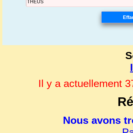
S
Il y a actuellement
Ré
Nous avons t
Pa