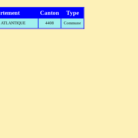
rtement
Canton
Type
RE ATLANTIQUE
4408
Commune