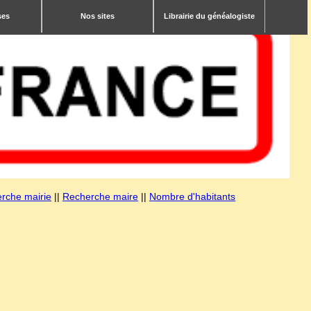
ses
Nos sites
Librairie du généalogiste
rche mairie
||
Recherche maire
||
Nombre d'habitants