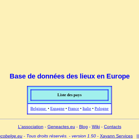
Base de données des lieux en Europe
Liste des pays
Belgique
•
Espagne
•
France
•
Italie
•
Pologne
L'association
-
Geneactes.eu
-
Blog
-
Wiki
-
Contacts
ncobelge.eu
- Tous droits réservés. - version 1.50 -
Xayann Services
|