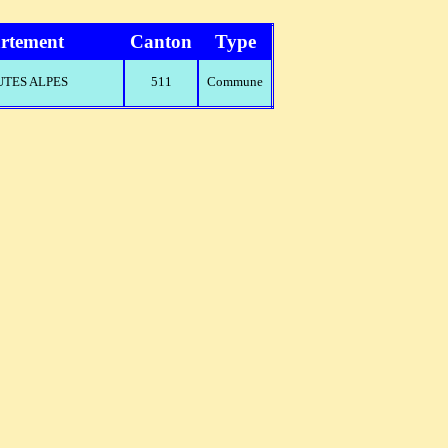
rtement
Canton
Type
AUTES ALPES
511
Commune