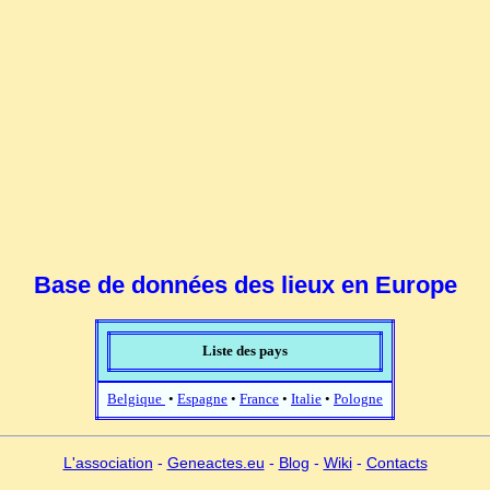
Base de données des lieux en Europe
Liste des pays
Belgique
•
Espagne
•
France
•
Italie
•
Pologne
L'association
-
Geneactes.eu
-
Blog
-
Wiki
-
Contacts