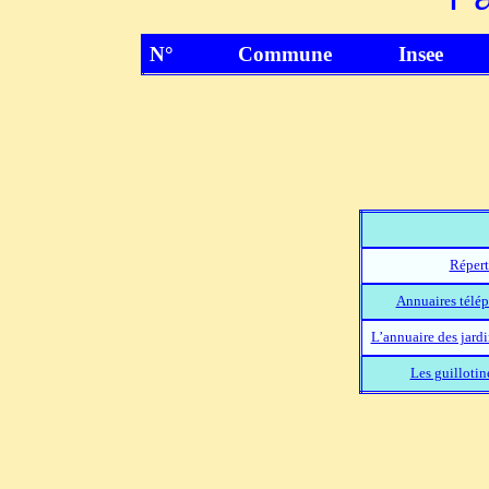
N°
Commune
Insee
Répert
Annuaires télép
L’annuaire des jard
Les guillotin