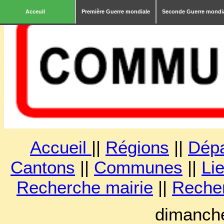
Acceuil
Première Guerre mondiale
Seconde Guerre mondi
Accueil
||
Régions
||
Dép
Cantons
||
Communes
||
Lie
Recherche mairie
||
Reche
dimanche