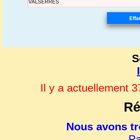
S
Il y a actuellement
Ré
Nous avons t
Pa