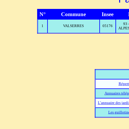
N°
Commune
Insee
93
1
VALSERRES
05176
ALPES
Répert
Annuaires télép
L’annuaire des jard
Les guillotin