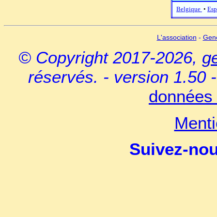
Belgique
•
Esp
L'association
-
Gen
© Copyright 2017-2026,
g
réservés. - version 1.50 
données 
Menti
Suivez-no