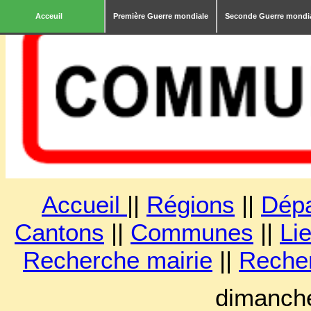
Acceuil
Première Guerre mondiale
Seconde Guerre mondi
Accueil
||
Régions
||
Dép
Cantons
||
Communes
||
Lie
Recherche mairie
||
Reche
dimanche