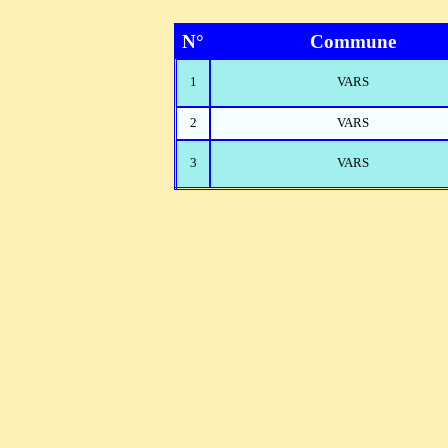
N°
Commune
1
VARS
2
VARS
3
VARS