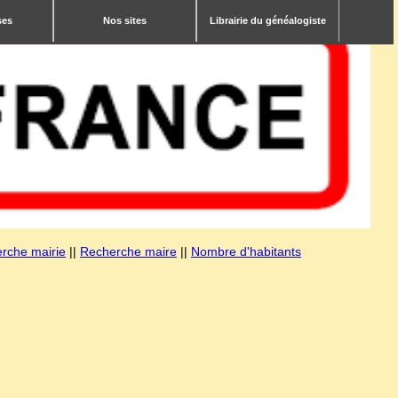
ses
Nos sites
Librairie du généalogiste
rche mairie
||
Recherche maire
||
Nombre d'habitants