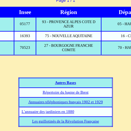
Page 1 / 1
Insee
Région
Dépa
93 - PROVENCE ALPES COTE D
05177
05 - H
AZUR
16393
75 - NOUVELLE AQUITAINE
16 -
27 - BOURGOGNE FRANCHE
70523
70 - H
COMTE
Autres Bases
Répertoire du bagne de Brest
Annuaires téléphoniques français 1902 et 1929
L’annuaire des jardiniers en 1880
Les guillotinés de la Révolution Française