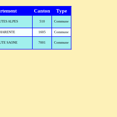
rtement
Canton
Type
AUTES ALPES
510
Commune
 CHARENTE
1605
Commune
AUTE SAONE
7001
Commune