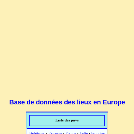
Base de données des lieux en Europe
Liste des pays
Belgique
•
Espagne
•
France
•
Italie
•
Pologne