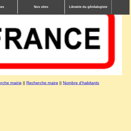
ses
Nos sites
Librairie du généalogiste
rche mairie
||
Recherche maire
||
Nombre d'habitants