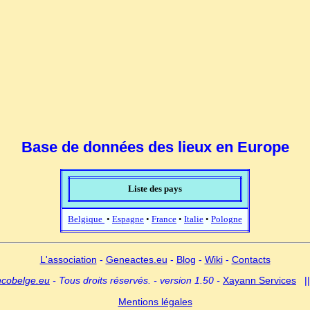
Base de données des lieux en Europe
Liste des pays
Belgique
•
Espagne
•
France
•
Italie
•
Pologne
L'association
-
Geneactes.eu
-
Blog
-
Wiki
-
Contacts
ncobelge.eu
- Tous droits réservés. - version 1.50 -
Xayann Services
|
Mentions légales