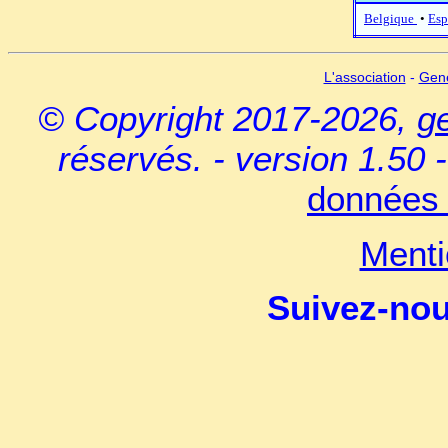
Belgique
•
Esp
L'association
-
Gen
© Copyright 2017-2026,
g
réservés. - version 1.50 
données 
Menti
Suivez-no