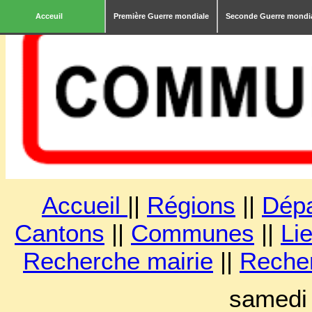
Acceuil
Première Guerre mondiale
Seconde Guerre mondi
Accueil
||
Régions
||
Dép
Cantons
||
Communes
||
Lie
Recherche mairie
||
Reche
samedi 