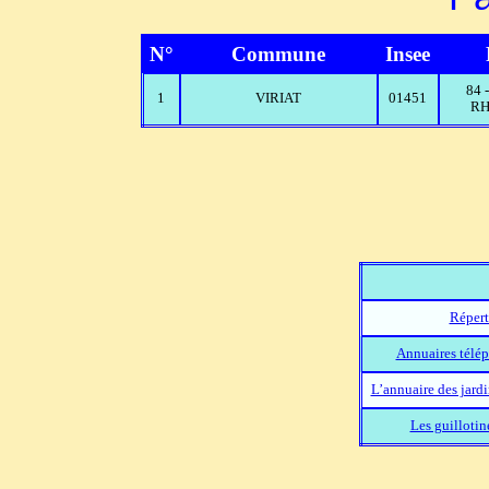
N°
Commune
Insee
84
1
VIRIAT
01451
RH
Répert
Annuaires télép
L’annuaire des jard
Les guillotin