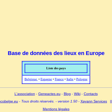
Base de données des lieux en Europe
Liste des pays
Belgique
•
Espagne
•
France
•
Italie
•
Pologne
L'association
-
Geneactes.eu
-
Blog
-
Wiki
-
Contacts
ncobelge.eu
- Tous droits réservés. - version 1.50 -
Xayann Services
|
Mentions légales