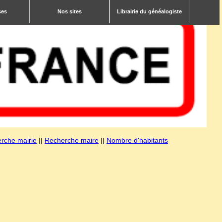
ses
Nos sites
Librairie du généalogiste
rche mairie
||
Recherche maire
||
Nombre d'habitants