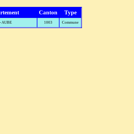
rtement
Canton
Type
 - AUBE
1003
Commune