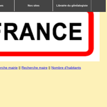
ses
Nos sites
Librairie du généalogiste
rche mairie
||
Recherche maire
||
Nombre d'habitants