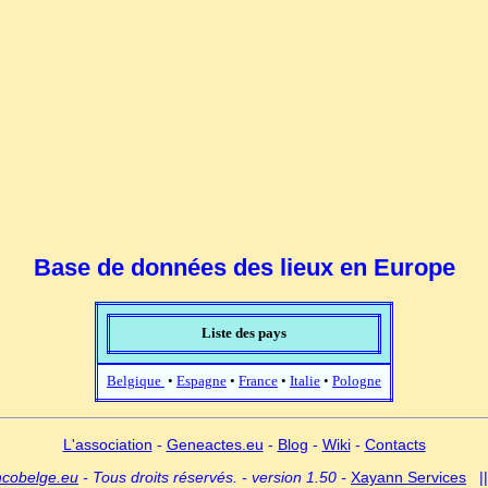
Base de données des lieux en Europe
Liste des pays
Belgique
•
Espagne
•
France
•
Italie
•
Pologne
L'association
-
Geneactes.eu
-
Blog
-
Wiki
-
Contacts
ncobelge.eu
- Tous droits réservés. - version 1.50 -
Xayann Services
|