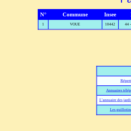
N°
Commune
Insee
1
VOUE
10442
44 
Répert
Annuaires télép
L’annuaire des jard
Les guillotin