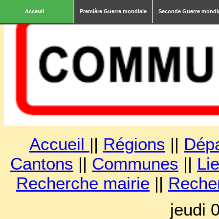
Acceuil
Première Guerre mondiale
Seconde Guerre mondi
Accueil
||
Régions
||
Dép
Cantons
||
Communes
||
Lie
Recherche mairie
||
Reche
jeudi 