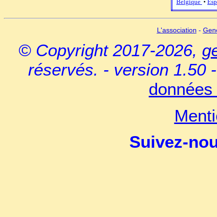
Belgique
•
Esp
L'association
-
Gen
© Copyright 2017-2026,
g
réservés. - version 1.50 
données 
Menti
Suivez-no