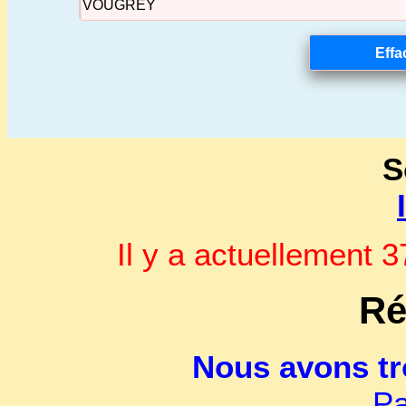
S
Il y a actuellement
Ré
Nous avons t
Pa