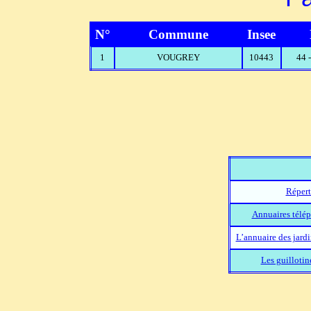
N°
Commune
Insee
1
VOUGREY
10443
44 
Répert
Annuaires télép
L’annuaire des jard
Les guillotin