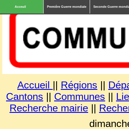
Acceuil
Première Guerre mondiale
Seconde Guerre mondi
Accueil
||
Régions
||
Dép
Cantons
||
Communes
||
Lie
Recherche mairie
||
Reche
dimanche