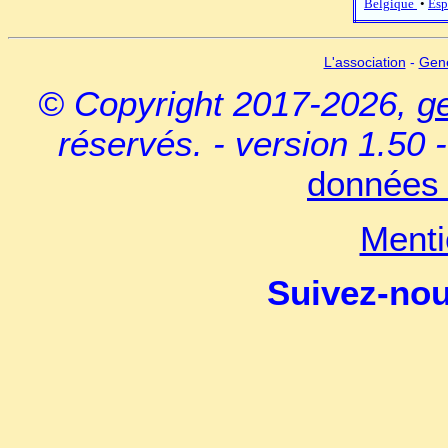
Belgique
•
Esp
L'association
-
Gen
© Copyright 2017-2026,
g
réservés. - version 1.50 
données 
Menti
Suivez-no