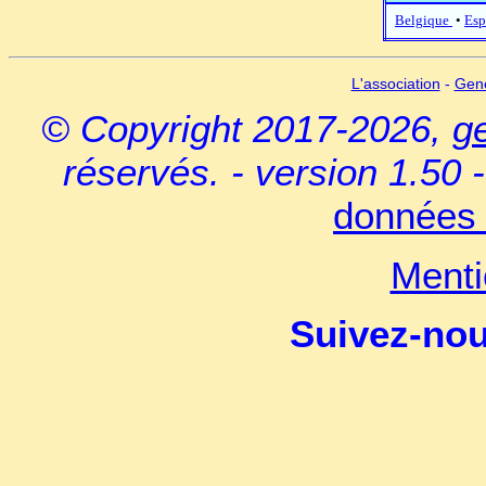
Belgique
•
Esp
L'association
-
Gen
© Copyright 2017-2026,
g
réservés. - version 1.50 
données 
Menti
Suivez-no