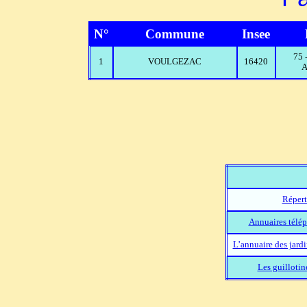
N°
Commune
Insee
75
1
VOULGEZAC
16420
A
Répert
Annuaires télép
L’annuaire des jard
Les guillotin