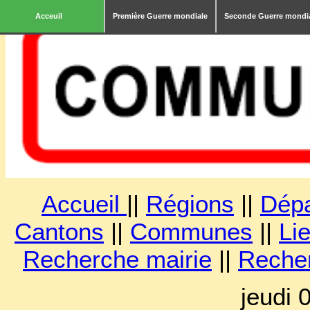
Acceuil
Première Guerre mondiale
Seconde Guerre mondi
Accueil
||
Régions
||
Dép
Cantons
||
Communes
||
Lie
Recherche mairie
||
Reche
jeudi 