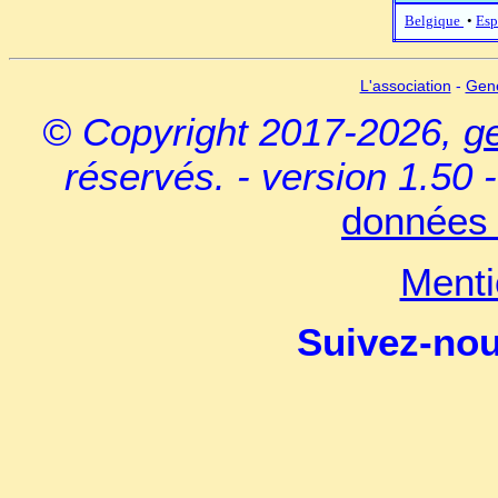
Belgique
•
Esp
L'association
-
Gen
© Copyright 2017-2026,
g
réservés. - version 1.50 
données 
Menti
Suivez-no