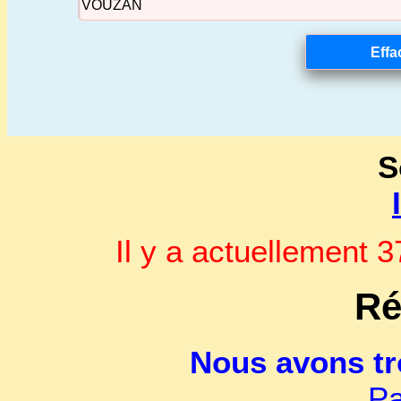
S
Il y a actuellement
Ré
Nous avons t
Pa