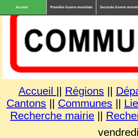
Acceuil
Première Guerre mondiale
Seconde Guerre mondi
Accueil
||
Régions
||
Dép
Cantons
||
Communes
||
Lie
Recherche mairie
||
Reche
vendred