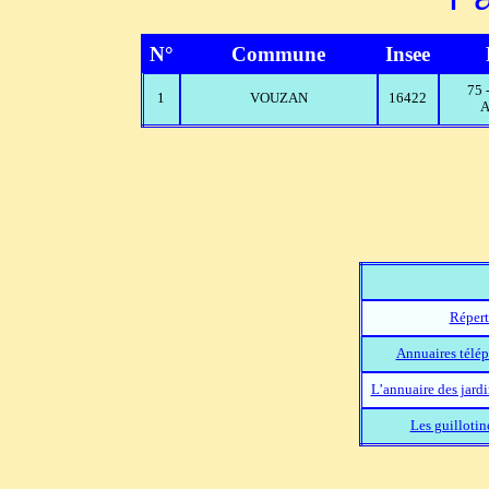
N°
Commune
Insee
75
1
VOUZAN
16422
A
Répert
Annuaires télép
L’annuaire des jard
Les guillotin