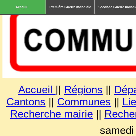
Acceuil
Première Guerre mondiale
Seconde Guerre mondi
Accueil
||
Régions
||
Dép
Cantons
||
Communes
||
Lie
Recherche mairie
||
Reche
samedi 