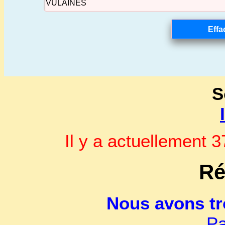
S
Il y a actuellement
Ré
Nous avons t
Pa