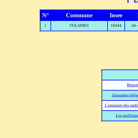
N°
Commune
Insee
1
VULAINES
10444
44 
Répert
Annuaires télép
L’annuaire des jard
Les guillotin