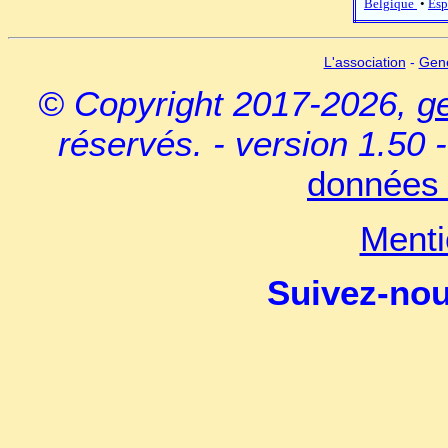
Belgique
•
Esp
L'association
-
Gen
© Copyright 2017-2026,
g
réservés. - version 1.50 
données 
Menti
Suivez-no