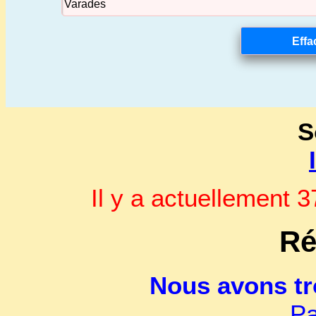
S
Il y a actuellement
Ré
Nous avons t
Pa