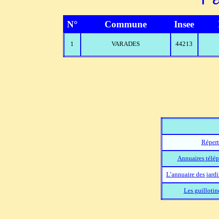
N°
Commune
Insee
1
VARADES
44213
Répert
Annuaires télép
L’annuaire des jard
Les guillotin