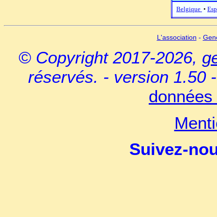
Belgique
•
Esp
L'association
-
Gen
© Copyright 2017-2026,
g
réservés. - version 1.50 
données 
Menti
Suivez-no