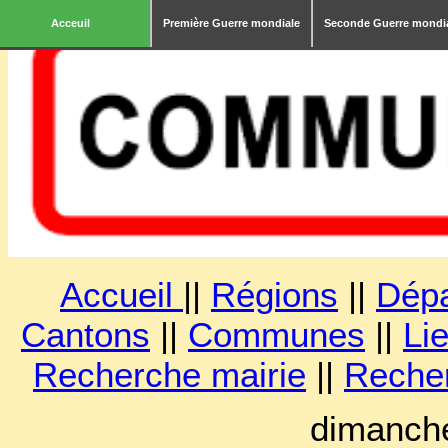
Acceuil
Première Guerre mondiale
Seconde Guerre mondi
Accueil
||
Régions
||
Dép
Cantons
||
Communes
||
Lie
Recherche mairie
||
Reche
dimanche