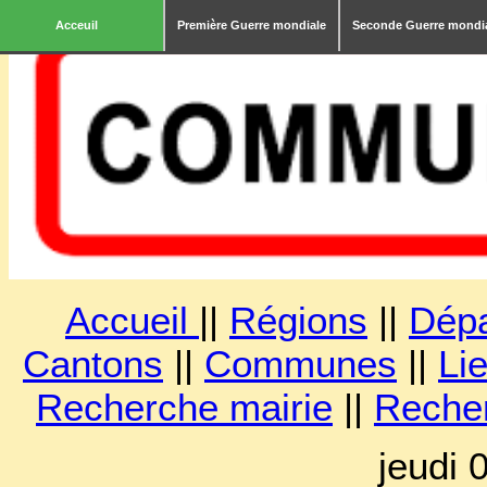
Acceuil
Première Guerre mondiale
Seconde Guerre mondi
Accueil
||
Régions
||
Dép
Cantons
||
Communes
||
Lie
Recherche mairie
||
Reche
jeudi 