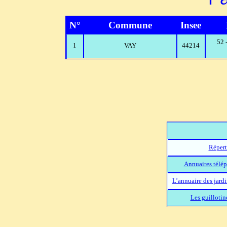
N°
Commune
Insee
52 
1
VAY
44214
Répert
Annuaires télép
L’annuaire des jard
Les guillotin