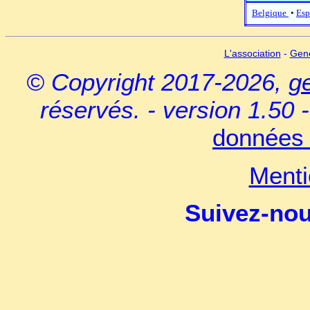
Belgique
•
Esp
L'association
-
Gen
© Copyright 2017-2026,
g
réservés. - version 1.50 
données 
Menti
Suivez-no