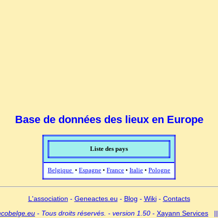
Base de données des lieux en Europe
Liste des pays
Belgique
•
Espagne
•
France
•
Italie
•
Pologne
L'association
-
Geneactes.eu
-
Blog
-
Wiki
-
Contacts
ncobelge.eu
- Tous droits réservés. - version 1.50 -
Xayann Services
|