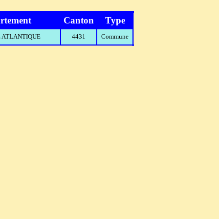
rtement
Canton
Type
RE ATLANTIQUE
4431
Commune