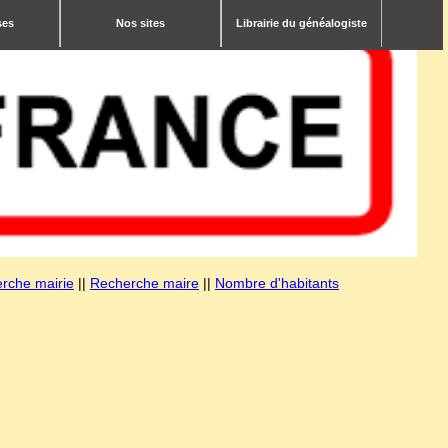
ses
Nos sites
Librairie du généalogiste
rche mairie
||
Recherche maire
||
Nombre d'habitants